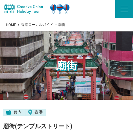
香港ローカルガイド
廟街
HOME
廟街
買う
香港
廟街(テンプルストリート)